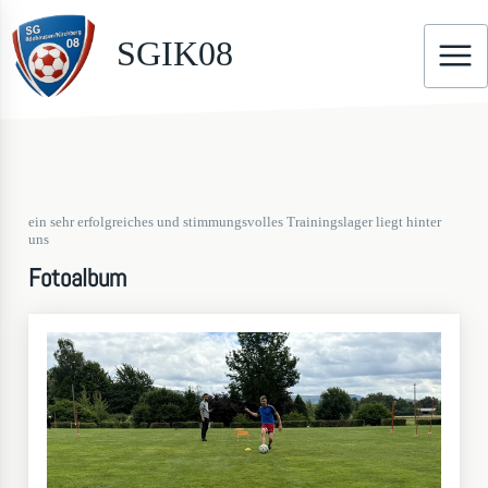
SGIK08
ein sehr erfolgreiches und stimmungsvolles Trainingslager liegt hinter
uns
Fotoalbum